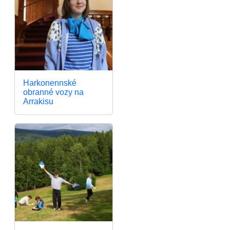
Harkonennské
obranné vozy na
Arrakisu